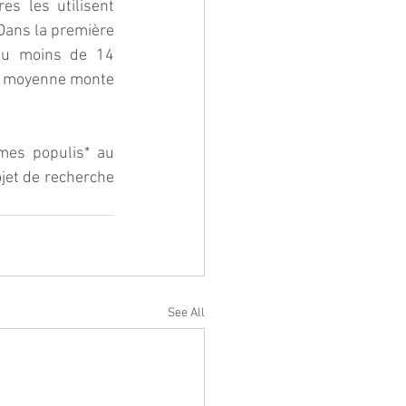
s les utilisent 
ans la première 
eu moins de 14 
e moyenne monte 
mes populis* au 
jet de recherche 
See All