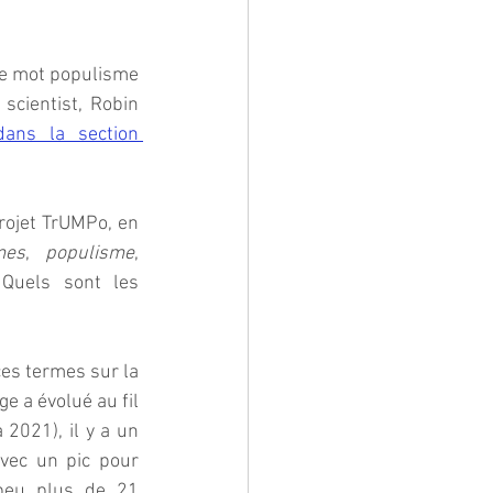
le mot populisme 
scientist, Robin 
dans la section 
rojet TrUMPo, en 
mes
, 
populisme
, 
 Quels sont les 
es termes sur la 
e a évolué au fil 
2021), il y a un 
vec un pic pour 
peu plus de 21 