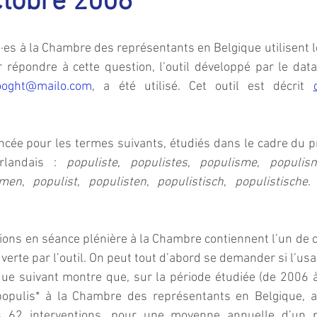
ctobre 2006
·es à la Chambre des représentants en Belgique utilisent 
 répondre à cette question, l’outil développé par le data 
vooght@mailo.com
, a été utilisé. Cet outil est décrit 
ncée pour les termes suivants, étudiés dans le cadre du p
rlandais : 
populiste
, 
populistes
, 
populisme
, 
populis
smen
, 
populist
, 
populisten
, 
populistisch
, 
populistische
.
ions en séance plénière à la Chambre contiennent l’un de c
erte par l’outil. On peut tout d’abord se demander si l’usag
e suivant montre que, sur la période étudiée (de 2006 à 
populis* à la Chambre des représentants en Belgique, a
s 62 interventions, pour une moyenne annuelle d’un 