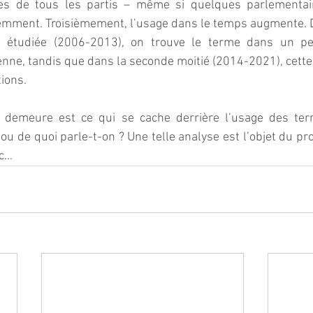
es de tous les partis – même si quelques parlementaire
mment. Troisièmement, l’usage dans le temps augmente. D
e étudiée (2006-2013), on trouve le terme dans un p
enne, tandis que dans la seconde moitié (2014-2021), cett
tions.
i demeure est ce qui se cache derrière l’usage des ter
ou de quoi parle-t-on ? Une telle analyse est l’objet du pro
nc…