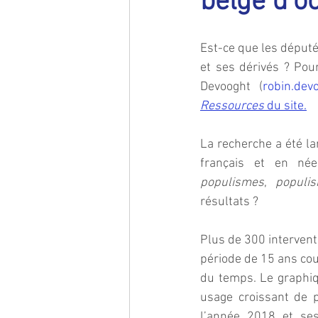
belge d’o
Est-ce que les député
et ses dérivés ? Pour
Devooght (
robin.de
Ressources
 du site.
La recherche a été la
français et en née
populismes
, 
populi
résultats ?
Plus de 300 intervent
période de 15 ans couv
du temps. Le graphiqu
usage croissant de 
l’année 2018 et se