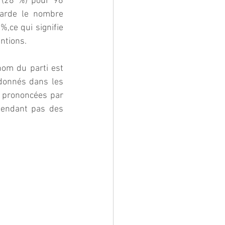
 (28 %) pour 96 
arde le nombre 
,ce qui signifie 
ntions.
om du parti est 
 donnés dans les 
 prononcées par 
pendant pas des 