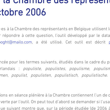
à la Chambre des représen
ctobre 2006
·es à la Chambre des représentants en Belgique utilisent 
 répondre à cette question, l’outil développé par le data 
vooght@mailo.com
, a été utilisé. Cet outil est décrit 
ncée pour les termes suivants, étudiés dans le cadre du p
rlandais : 
populiste
, 
populistes
, 
populisme
, 
populis
smen
, 
populist
, 
populisten
, 
populistisch
, 
populistische
.
ions en séance plénière à la Chambre contiennent l’un de c
erte par l’outil. On peut tout d’abord se demander si l’usag
e suivant montre que, sur la période étudiée (de 2006 à 