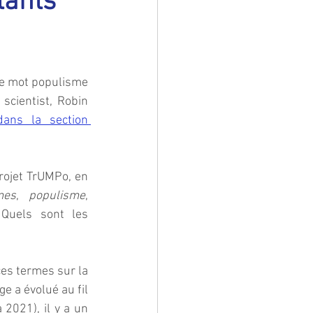
tants
le mot populisme 
scientist, Robin 
dans la section 
rojet TrUMPo, en 
mes
, 
populisme
, 
 Quels sont les 
es termes sur la 
e a évolué au fil 
2021), il y a un 