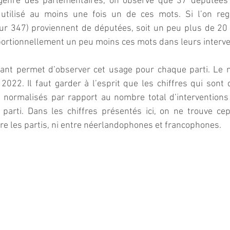
e genre des parlementaires, on observe que 37 députées
utilisé au moins une fois un de ces mots. Si l’on reg
sur 347) proviennent de députées, soit un peu plus de 20 %
oportionnellement un peu moins ces mots dans leurs interve
ivant permet d’observer cet usage pour chaque parti. Le n
 2022. Il faut garder à l’esprit que les chiffres qui sont
 normalisés par rapport au nombre total d’interventions
arti. Dans les chiffres présentés ici, on ne trouve ce
tre les partis, ni entre néerlandophones et francophones.