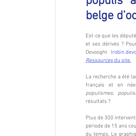
populis* 
belge d’o
Est-ce que les député
et ses dérivés ? Pour
Devooght (
robin.de
Ressources
 du site.
La recherche a été la
français et en née
populismes
, 
populi
résultats ?
Plus de 300 intervent
période de 15 ans couv
du temps. Le graphiqu