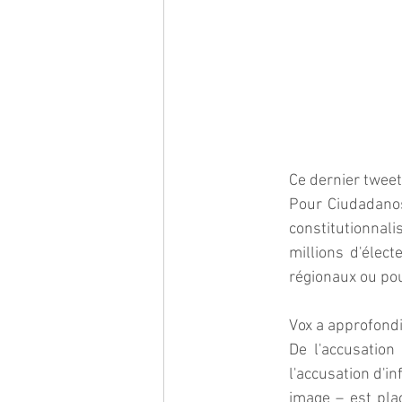
Ce dernier tweet
Pour Ciudadanos,
constitutionnal
millions d'élect
régionaux ou pou
Vox a approfondi
De l'accusation 
l'accusation d'in
image – est pla