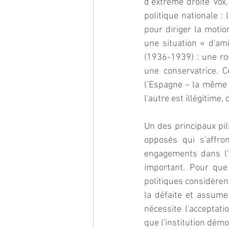
d’extrême droite Vox,
politique nationale 
pour diriger la motio
une situation « d'am
(1936-1939) : une rou
une conservatrice. 
l’Espagne – la même q
l'autre est illégitime
Un des principaux pil
opposés qui s'affro
engagements dans l'in
important. Pour que 
politiques considèren
la défaite et assume 
nécessite l'acceptat
que l'institution démo