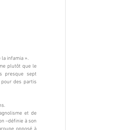
la infamia ». 
me plutôt que le 
es presque sept 
 pour des partis 
s. 
pagnolisme et de 
on –définie à son 
groupe opposé à 