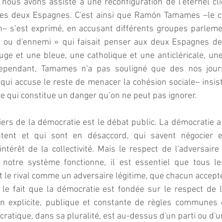
 nous avons assisté à une reconfiguration de l'éternel clic
: les deux Espagnes. C'est ainsi que Ramón Tamames –le c
n– s’est exprimé, en accusant différents groupes parleme
i ou d'ennemi » qui faisait penser aux deux Espagnes de l
ge et une bleue, une catholique et une anticléricale, une
Cependant, Tamames n'a pas souligné que des nos jours
ui accuse le reste de menacer la cohésion sociale– insiste
, ce qui constitue un danger qu’on ne peut pas ignorer.
iers de la démocratie est le débat public. La démocratie a
ntent et qui sont en désaccord, qui savent négocier et
térêt de la collectivité. Mais le respect de l'adversaire
notre système fonctionne, il est essentiel que tous le
t le rival comme un adversaire légitime, que chacun accepte 
le fait que la démocratie est fondée sur le respect de la
ion explicite, publique et constante de règles communes q
cratique, dans sa pluralité, est au-dessus d'un parti ou d'u