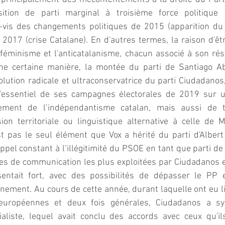
ition de parti marginal à troisième force politique
-vis des changements politiques de 2015 (apparition du 
2017 (crise Catalane). En d'autres termes, la raison d'êt
tiféminisme et l'anticatalanisme, chacun associé à son rés
ne certaine manière, la montée du parti de Santiago Ab
ution radicale et ultraconservatrice du parti Ciudadanos
'essentiel de ses campagnes électorales de 2019 sur un
ment de l’indépendantisme catalan, mais aussi de to
on territoriale ou linguistique alternative à celle de M
st pas le seul élément que Vox a hérité du parti d'Albert 
'appel constant à l’illégitimité du PSOE en tant que parti d
ies de communication les plus exploitées par Ciudadanos 
entait fort, avec des possibilités de dépasser le PP et
ement. Au cours de cette année, durant laquelle ont eu li
, européennes et deux fois générales, Ciudadanos a sy
ialiste, lequel avait conclu des accords avec ceux qu'ils