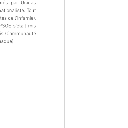
ntés par Unidas 
ionaliste. Tout 
s de l’infamie), 
PSOE s'était mis 
mís (Communauté 
asque).