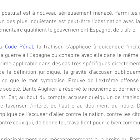
 ce postulat est à nouveau sérieusement menacé. Parmi les
'un des plus inquiétants est peut-être l'obstination avec la
lementaire qualifient le gouvernement Espagnol de traître. 
 du Code Pénal
, la trahison s'applique à quiconque "incit
la guerre à l'Espagne ou conspire avec elle dans le même b
 crime applicable dans des cas très spécifiques directement 
e la définition juridique, la gravité d'accuser publiquem
 ce que le mot symbolise. Preuve de l'extrême offense 
société, Dante Alighieri a réservé le neuvième et dernier ce
t. Car, au bout du compte, accuser quelqu'un de trahison,
e favoriser l’intérêt de l'autre au détriment du nôtre. 
lique de l'accuser d'aller contre la nation, contre les cito
ntre ceux qui, de bonne foi, travaillent pour le bien commu
 principalement des mécontentements à la droite du Parti